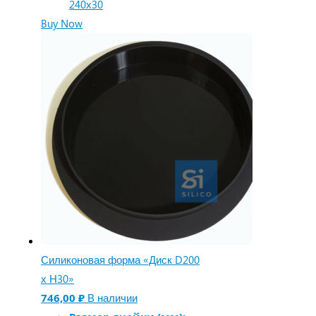
240х30
Buy Now
Силиконовая форма «Диск D200
х Н30»
746,00
₽
В наличии