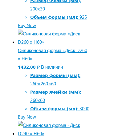
Размер ячейки (мм):
200х30
Объем формы (мл):
925
Buy Now
Силиконовая форма «Диск D260
х H60»
1432,00
₽
В наличии
Размер формы (мм):
260×260×60
Размер ячейки (мм):
260х60
Объем формы (мл):
3000
Buy Now