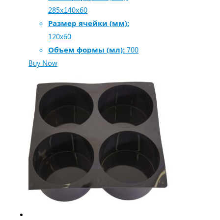
285х140х60
Размер ячейки (мм):
120x60
Объем формы (мл):
700
Buy Now