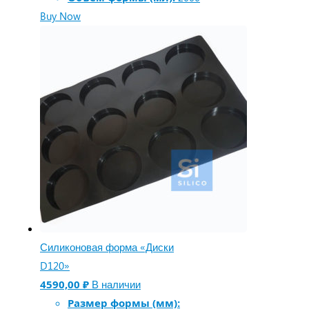
Buy Now
Силиконовая форма «Диски
D120»
4590,00
₽
В наличии
Размер формы (мм):