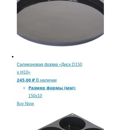
Силиконовая форма «Диск D150
х Н10»
245,00
₽
В наличии
Размер формы (мм):
150x10
Buy Now