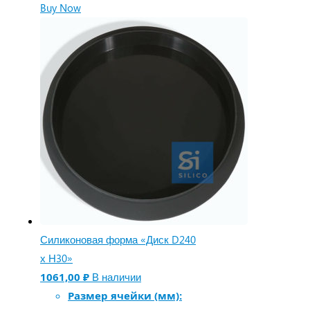
Buy Now
Силиконовая форма «Диск D240
х Н30»
1061,00
₽
В наличии
Размер ячейки (мм):