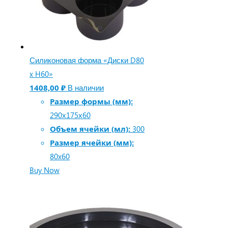
Силиконовая форма «Диски D80
x H60»
1408,00
₽
В наличии
Размер формы (мм):
290х175х60
Объем ячейки (мл):
300
Размер ячейки (мм):
80x60
Buy Now