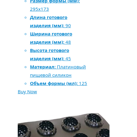
Размер формы (мм):
295х173
Длина готового
изделия (мм):
90
Ширина готового
изделия (мм):
48
Высота готового
изделия (мм):
45
Материал:
Платиновый
пищевой силикон
Объем формы (мл):
125
Buy Now