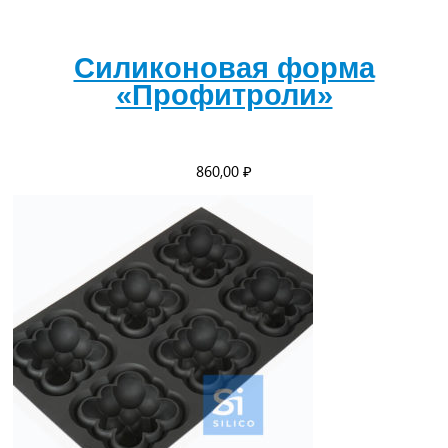
Силиконовая форма
«Профитроли»
860,00
₽