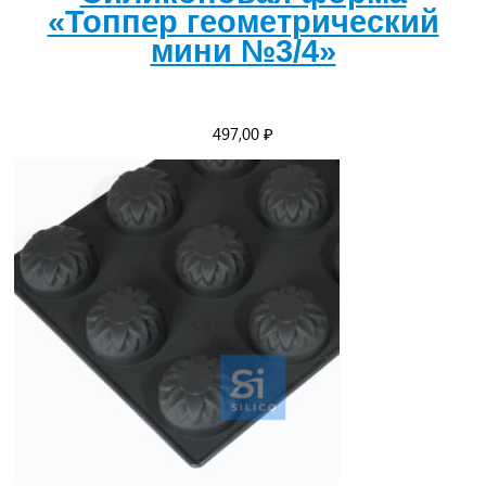
«Топпер геометрический
мини №3/4»
497,00
₽