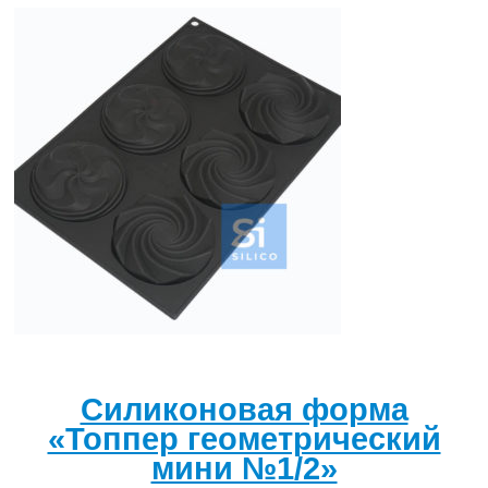
Силиконовая форма
«Топпер геометрический
мини №1/2»