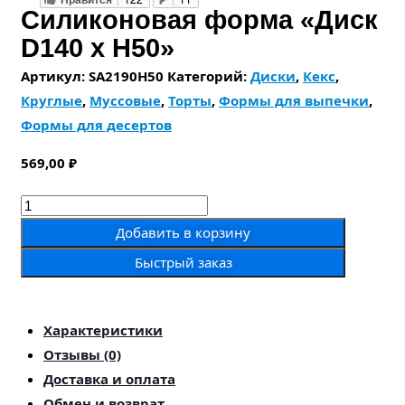
Силиконовая форма «Диск
D140 х H50»
Артикул:
SA2190H50
Категорий:
Диски
,
Кекс
,
Круглые
,
Муссовые
,
Торты
,
Формы для выпечки
,
Формы для десертов
569,00
₽
Количество
товара
Добавить в корзину
Силиконовая
Быстрый заказ
форма
«Диск
D140
Характеристики
х
Отзывы (0)
H50»
Доставка и оплата
Обмен и возврат