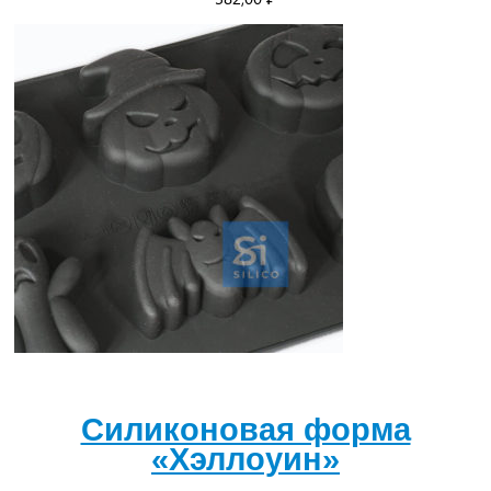
Силиконовая форма
«Хэллоуин»