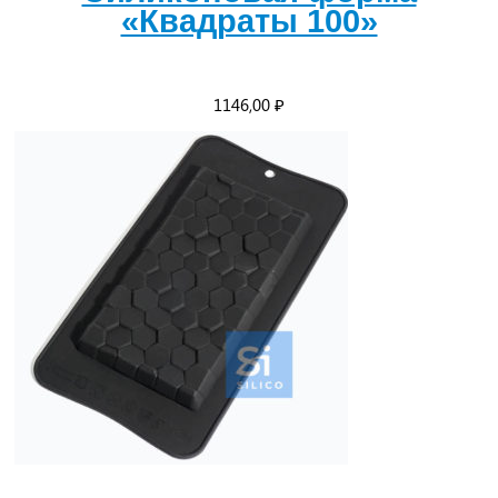
«Квадраты 100»
1146,00
₽