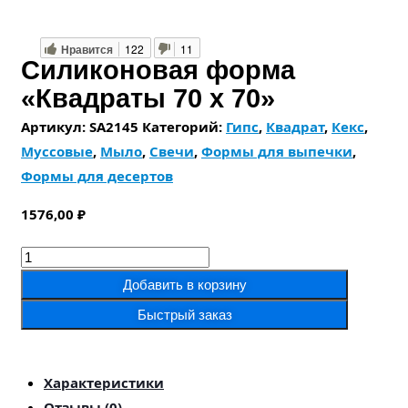
Нравится
122
11
Силиконовая форма
«Квадраты 70 х 70»
Артикул:
SA2145
Категорий:
Гипс
,
Квадрат
,
Кекс
,
Муссовые
,
Мыло
,
Свечи
,
Формы для выпечки
,
Формы для десертов
1576,00
₽
Количество
товара
Добавить в корзину
Силиконовая
Быстрый заказ
форма
«Квадраты
70
Характеристики
х
Отзывы (0)