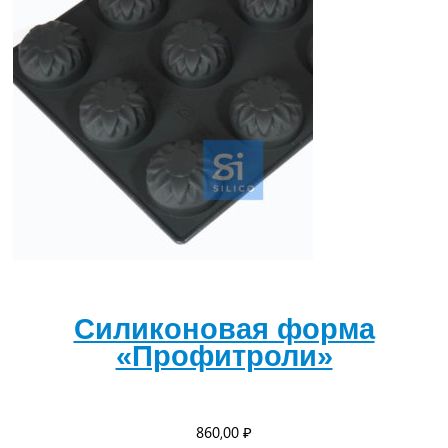
Силиконовая форма
«Профитроли»
860,00
₽