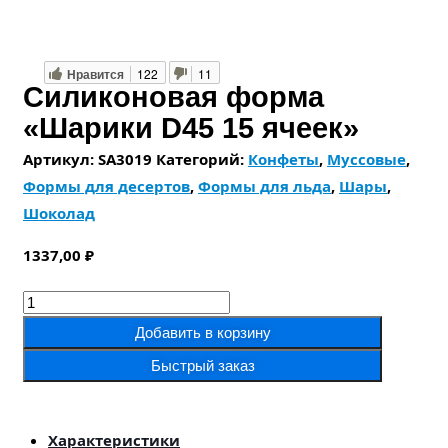
Нравится
122
11
Силиконовая форма
«Шарики D45 15 ячеек»
Артикул:
SA3019
Категорий:
Конфеты
,
Муссовые
,
Формы для десертов
,
Формы для льда
,
Шары
,
Шоколад
1337,00
₽
Количество
товара
Добавить в корзину
Силиконовая
Быстрый заказ
форма
«Шарики
D45
Характеристики