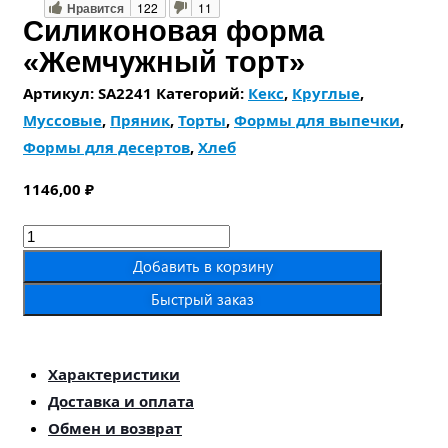
Нравится
122
11
Силиконовая форма
«Жемчужный торт»
Артикул:
SA2241
Категорий:
Кекс
,
Круглые
,
Муссовые
,
Пряник
,
Торты
,
Формы для выпечки
,
Формы для десертов
,
Хлеб
1146,00
₽
Количество
товара
Добавить в корзину
Силиконовая
Быстрый заказ
форма
«Жемчужный
торт»
Характеристики
Доставка и оплата
Обмен и возврат